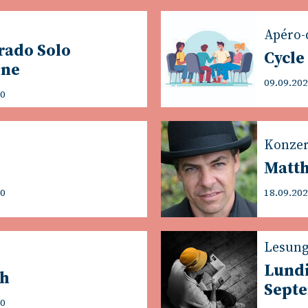
Apéro-
rado Solo
Cycle
one
09.09.202
00
Konzer
Matth
00
18.09.202
Lesun
Lund
sh
Sept
00