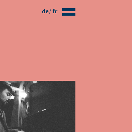
de
fr