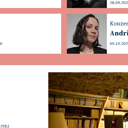
28.09.202
Konzer
Andri
00
09.10.202
 20h)