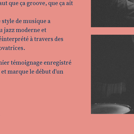
faut que ça groove, que ça ait
e style de musique a
du jazz moderne et
éinterprété à travers des
ovatrices.
mier témoignage enregistré
 et marque le début d’un
h