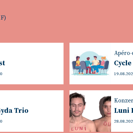
HF)
Apéro-
st
Cycle
00
19.08.202
Konzer
Gyda Trio
Luni
00
28.08.202