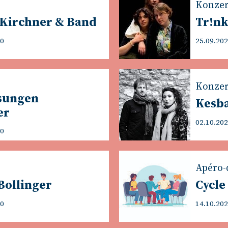
Konzer
 Kirchner & Band
Tr!n
00
25.09.202
Konzer
sungen
Kesb
er
02.10.202
30
Apéro-
Bollinger
Cycle
00
14.10.202