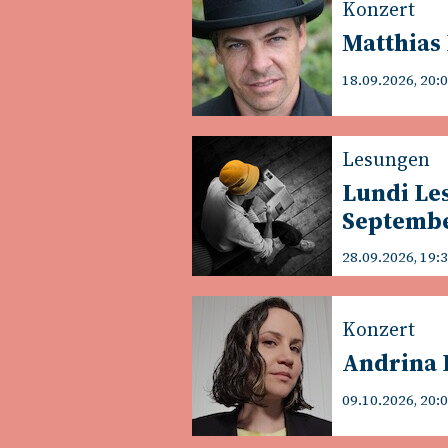
Konzert
Matthias
18.09.2026, 20:
Lesungen
Lundi Le
Septemb
28.09.2026, 19:
Konzert
Andrina 
09.10.2026, 20: