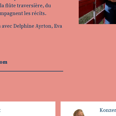
a flûte traversière, du
ompagnent les récits.
s avec Delphine Ayrton, Eva
com
t
Konzer