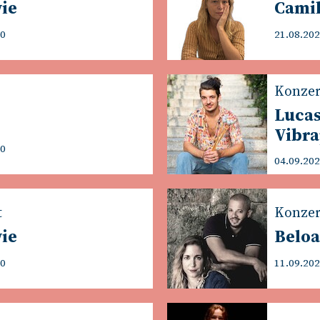
vie
Camil
00
21.08.202
Konzer
Lucas
Vibr
00
04.09.202
t
Konzer
vie
Beloa
00
11.09.202