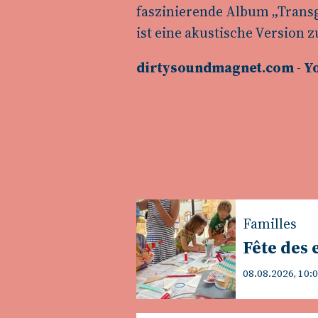
faszinierende Album „Transg
ist eine akustische Version z
dirtysoundmagnet.com
-
Y
Familles
Fête des 
08.08.2026, 10: