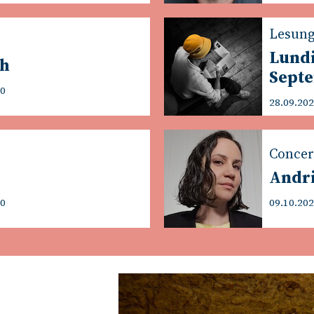
Lesun
Lund
sh
Sept
00
28.09.202
Concer
Andri
00
09.10.202