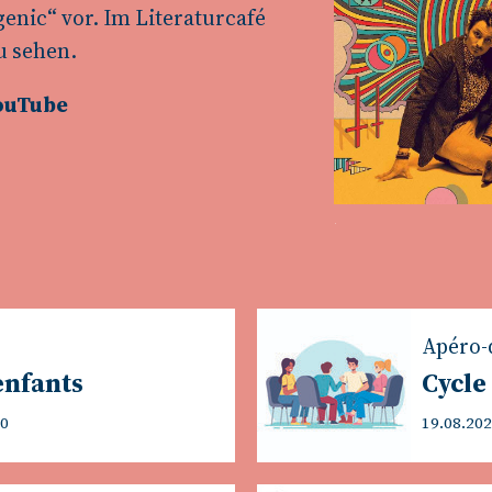
enic“ vor. Im Literaturcafé
u sehen.
ouTube
Apéro-
enfants
Cycle 
00
19.08.202