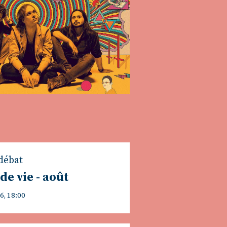
débat
de vie - août
6, 18:00