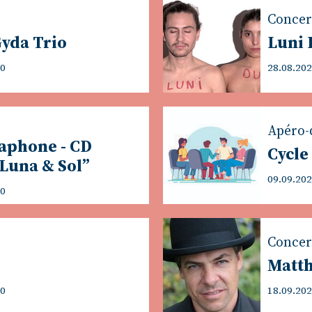
Concer
Gyda Trio
Luni
00
28.08.202
Apéro-
raphone - CD
Cycle
Luna & Sol”
09.09.202
00
Concer
Matth
00
18.09.202