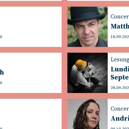
Concer
Matth
00
18.09.202
Lesun
Lund
sh
Sept
00
28.09.202
Concer
Andri
00
09.10.202