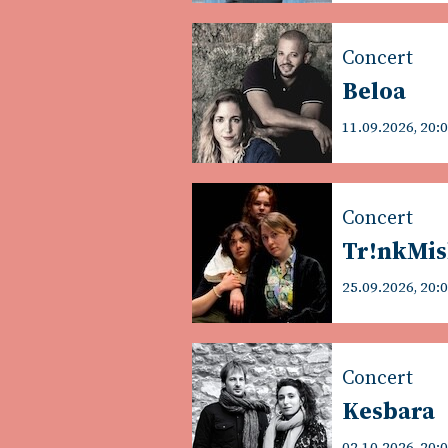
Concert
Beloa
11.09.2026, 20:
Concert
Tr!nkMi
25.09.2026, 20:
Concert
Kesbara
02.10.2026, 20: