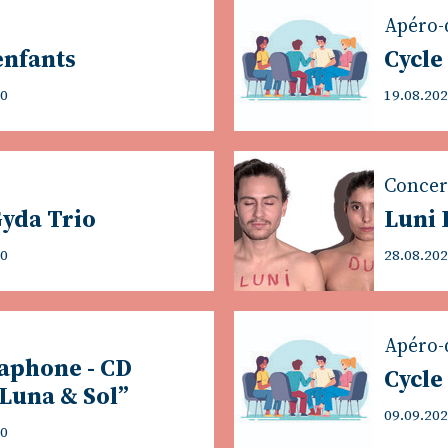
Apéro-
enfants
Cycle 
00
19.08.202
Concer
Gyda Trio
Luni
00
28.08.202
Apéro-
raphone - CD
Cycle
Luna & Sol”
09.09.202
00