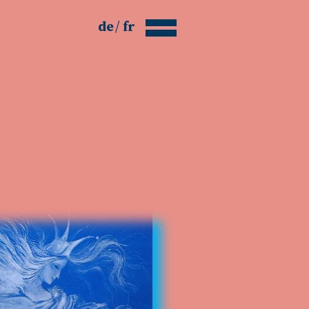
de
fr